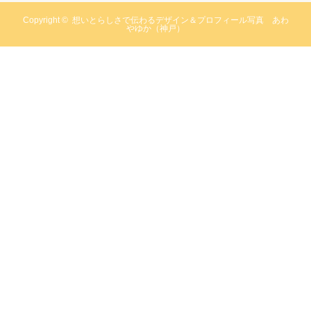
Copyright ©
想いとらしさで伝わるデザイン＆プロフィール写真 あわ
やゆか（神戸）