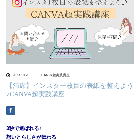
2023.10.20
CANVA超実践講座
【満席】インスタ一枚目の表紙を整えよう
♪CANVA超実践講座
3
秒で選ばれる
♪
想いとらしさが伝わる