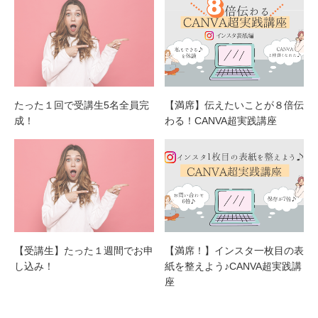
たった１回で受講生5名全員完
【満席】伝えたいことが８倍伝
成！
わる！CANVA超実践講座
【受講生】たった１週間でお申
【満席！】インスタ一枚目の表
し込み！
紙を整えよう♪CANVA超実践講
座