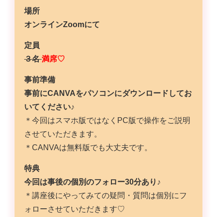
場所
オンライン
Zoom
にて
定員
３名
満席♡
事前準備
事前に
CANVA
をパソコンにダウンロードしてお
いてください
♪
＊今回はスマホ版ではなく
PC
版で操作をご説明
させていただきます。
＊
CANVA
は無料版でも大丈夫です。
特典
今回は事後の個別のフォロー
30
分あり
♪
＊講座後にやってみての疑問・質問は個別にフ
ォローさせていただきます♡