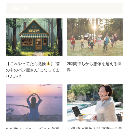
関連記事
【これやってたら危険
】“森
2時間待ちから想像を超える世
の中のパン屋さん”になってま
界
せんか？
ただ者じゃない！ 好きを仕事
“自己流は事故る”を卒業する最