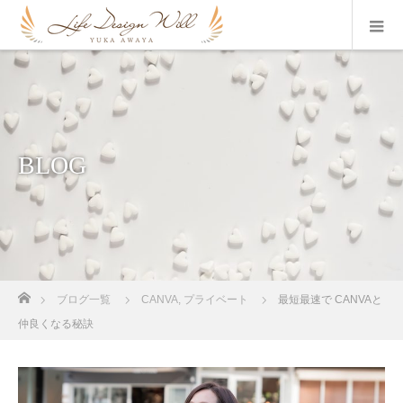
BLOG
ホーム
ブログ一覧
CANVA
,
プライベート
最短最速で CANVAと
仲良くなる秘訣